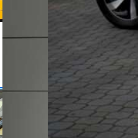
Dawid Jakubowski
Dyrektor Handlowy
+48 61 677 50 60
Zadzwoń
d.jakubowski@karlik.poznan.pl