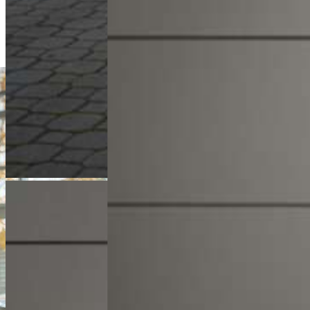
+48 61 677 50 60
Zadzwoń
m.malinski@karlik.poznan.pl