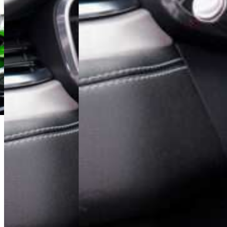
Łukasz Jóźwiak
Doradca Handlowy
+48 61 677 50 60
Zadzwoń
l.jozwiak@karlik.poznan.pl