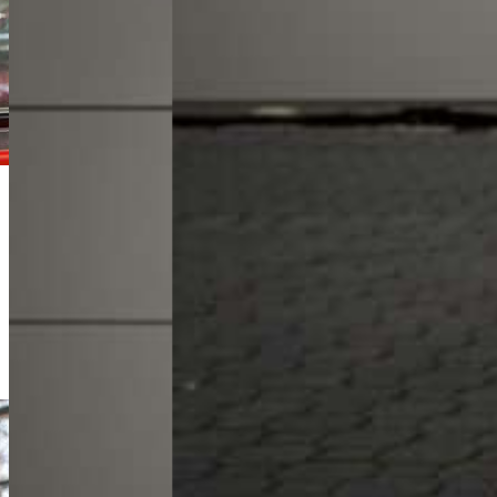
Michał Lis
Doradca Handlowy
+48 61 677 50 60
Zadzwoń
m.lis@karlik.poznan.pl