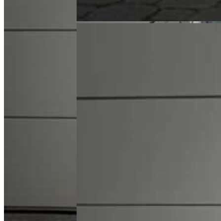
Jaguar F-Pace D200 AWD R-Dynamic S
Model:
F-Pace D200 AWD R-Dynamic S
Rok produkcji:
2022
Przebieg:
98 468 km
Pochodzenie:
Polska
Ilość właścicieli:
Forma zakupu:
FV 23%
Silnik:
1998
Paliwo:
diesel
Skrzynia biegów:
automatyczna
Sprzedany
Zapytaj
Zadzwoń
Zapraszamy do kontaktu