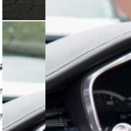
Dominik Łochyński
Asystent Działu Handlowego
+48 61 677 50 60
Zadzwoń
d.lochynski@karlik.poznan.pl