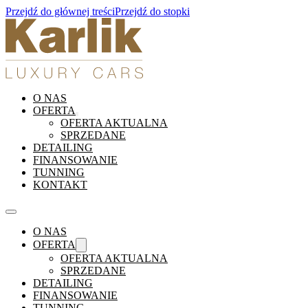
Przejdź do głównej treści
Przejdź do stopki
O NAS
OFERTA
OFERTA AKTUALNA
SPRZEDANE
DETAILING
FINANSOWANIE
TUNNING
KONTAKT
O NAS
OFERTA
OFERTA AKTUALNA
SPRZEDANE
DETAILING
FINANSOWANIE
TUNNING