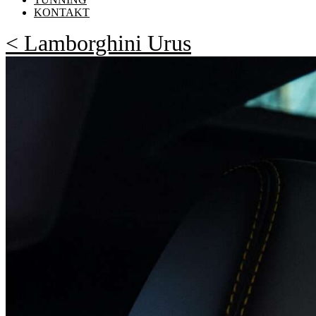
KONTAKT
< Lamborghini Urus