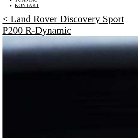
KONTAKT
< Land Rover Discovery Sport
P200 R-Dynamic