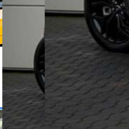
Dawid Jakubowski
Dyrektor Handlowy
+48 61 677 50 60
Zadzwoń
d.jakubowski@karlik.poznan.pl