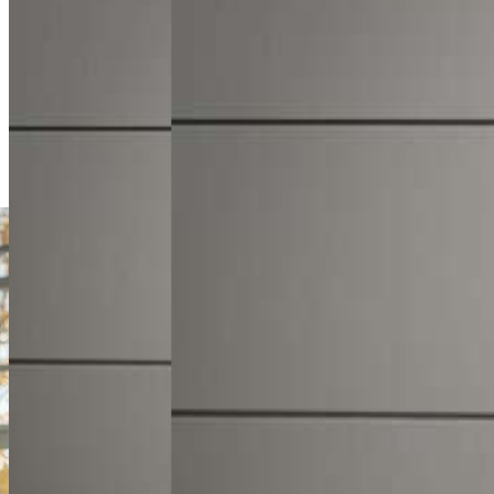
Michał Maliński
Doradca Handlowy
+48 61 677 50 60
Zadzwoń
m.malinski@karlik.poznan.pl