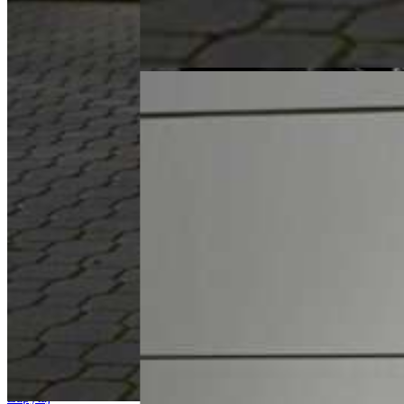
Land Rover Range Rover Evoque P200 R-Dynamic
SE
Model:
Range Rover Evoque P200 R-Dynamic SE
Rok produkcji:
2023
Przebieg:
45 390 km
Pochodzenie:
Polska
Ilość właścicieli:
Forma zakupu:
FV 23%
Silnik:
1997
Paliwo:
benzyna
Skrzynia biegów:
automatyczna
229 900 zł
brutto
Zapytaj