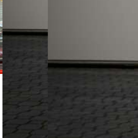
Michał Lis
Doradca Handlowy
+48 61 677 50 60
Zadzwoń
m.lis@karlik.poznan.pl