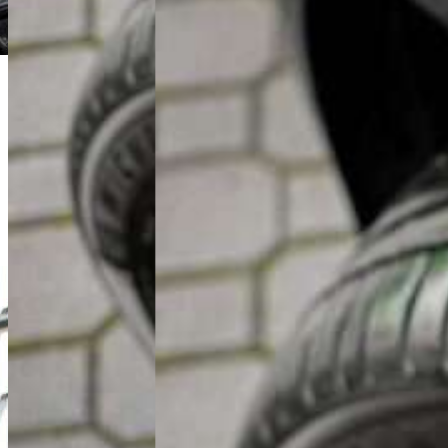
Dominik Łochyński
Asystent Działu Handlowego
+48 61 677 50 60
Zadzwoń
d.lochynski@karlik.poznan.pl