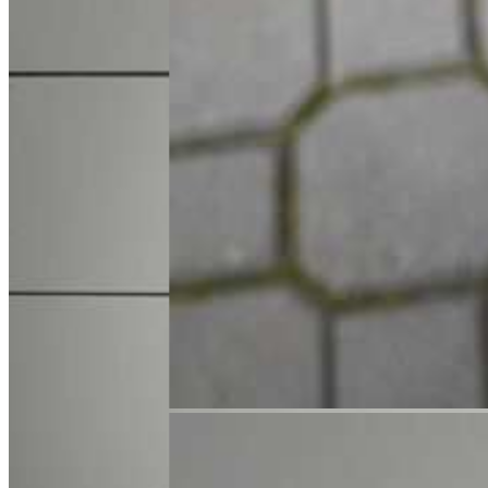
+48 61 677 50 60
Zadzwoń
l.jozwiak@karlik.poznan.pl