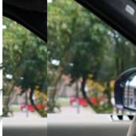
Dominik Łochyński
Asystent Działu Handlowego
+48 61 677 50 60
Zadzwoń
d.lochynski@karlik.poznan.pl