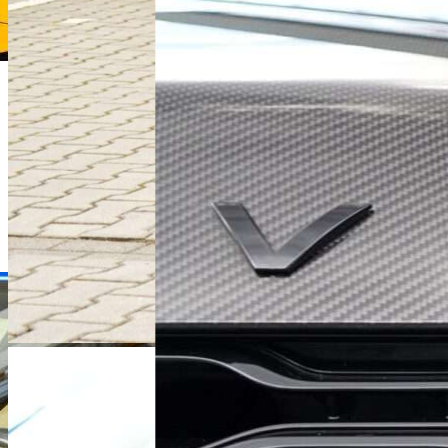
Dawid Jakubowski
Dyrektor Handlowy
+48 61 677 50 60
Zadzwoń
d.jakubowski@karlik.poznan.pl