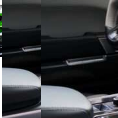
Łukasz Jóźwiak
Doradca Handlowy
+48 61 677 50 60
Zadzwoń
l.jozwiak@karlik.poznan.pl