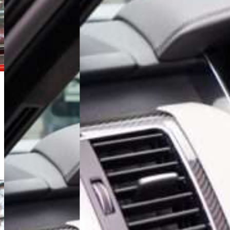
Michał Lis
Doradca Handlowy
+48 61 677 50 60
Zadzwoń
m.lis@karlik.poznan.pl