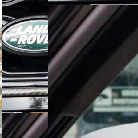
+48 61 677 50 60
Zadzwoń
m.malinski@karlik.poznan.pl