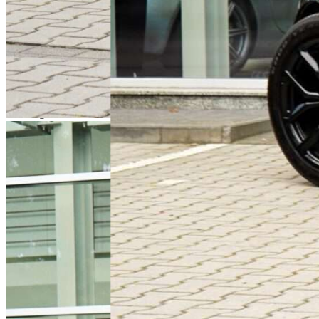
Land Rover Range Rover Sport S 5.0 SVR V8
Carbon
Model:
Range Rover Sport
Rok produkcji:
2019
Przebieg:
101 500 km
Pochodzenie:
Polska
Ilość właścicieli:
1
Forma zakupu:
FV 23%
Silnik:
5 000 cm3
Paliwo:
benzyna
Skrzynia biegów:
automatyczna
Sprzedany
Zapytaj
Zadzwoń
Zapraszamy do kontaktu