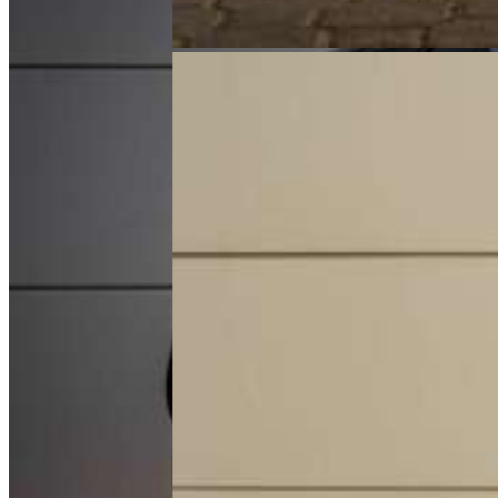
Land Rover Range Rover Velar 3.0 D300 mHEV
HSE
Model:
Range Rover Velar 3.0 D300 mHEV HSE
Rok produkcji:
2023
Przebieg:
25 597 km
Pochodzenie:
Polska
Ilość właścicieli:
Forma zakupu:
VAT Marża
Silnik:
2996
Paliwo:
hybryda
Skrzynia biegów:
automatyczna
299 000 zł
brutto
Zapytaj
Zadzwoń