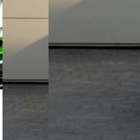
Łukasz Jóźwiak
Doradca Handlowy
+48 61 677 50 60