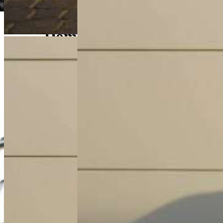
Dominik Łochyński
Asystent Działu Handlowego
+48 61 677 50 60
Zadzwoń
d.lochynski@karlik.poznan.pl