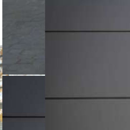
Doradca Handlowy
+48 61 677 50 60
Zadzwoń
m.malinski@karlik.poznan.pl