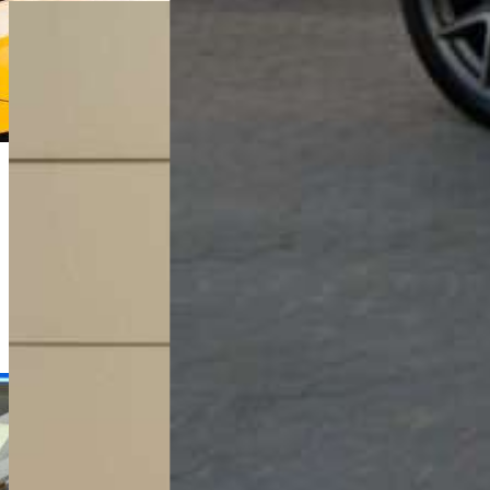
Dawid Jakubowski
Dyrektor Handlowy
+48 61 677 50 60
Zadzwoń
d.jakubowski@karlik.poznan.pl