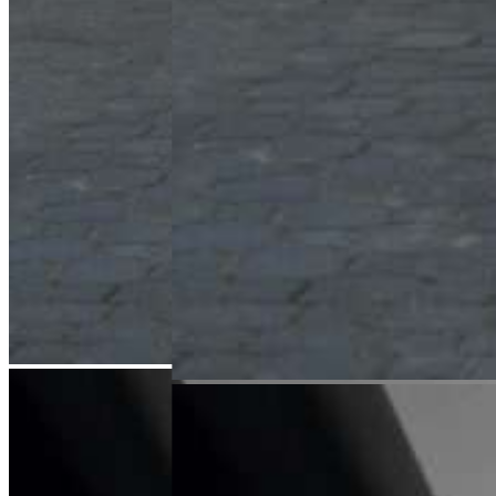
Zadzwoń
l.jozwiak@karlik.poznan.pl