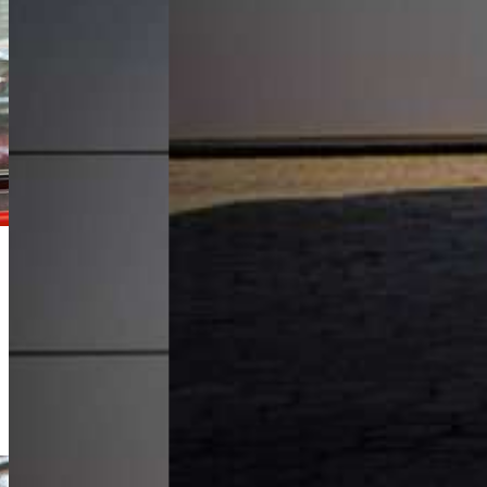
Michał Lis
Doradca Handlowy
+48 61 677 50 60
Zadzwoń
m.lis@karlik.poznan.pl