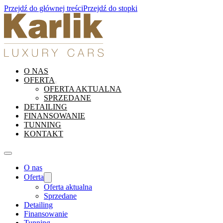
Przejdź do głównej treści
Przejdź do stopki
O NAS
OFERTA
OFERTA AKTUALNA
SPRZEDANE
DETAILING
FINANSOWANIE
TUNNING
KONTAKT
O nas
Oferta
Oferta aktualna
Sprzedane
Detailing
Finansowanie
Tunning