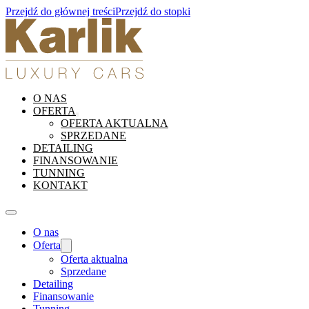
Przejdź do głównej treści
Przejdź do stopki
O NAS
OFERTA
OFERTA AKTUALNA
SPRZEDANE
DETAILING
FINANSOWANIE
TUNNING
KONTAKT
O nas
Oferta
Oferta aktualna
Sprzedane
Detailing
Finansowanie
Tunning