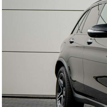
Mercedes-Benz GLC AMG 43 4-Matic
Model:
GLC AMG 43 4-Matic
Rok produkcji:
2021
Przebieg:
95 580 km
Pochodzenie:
Polska
Ilość właścicieli:
Forma zakupu:
FV 23%
Silnik:
2996
Paliwo:
benzyna
Skrzynia biegów:
automatyczna
Zapytaj
Zadzwoń