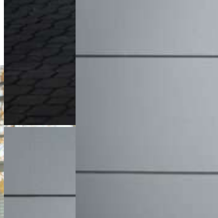
Doradca Handlowy
+48 61 677 50 60
Zadzwoń
m.malinski@karlik.poznan.pl