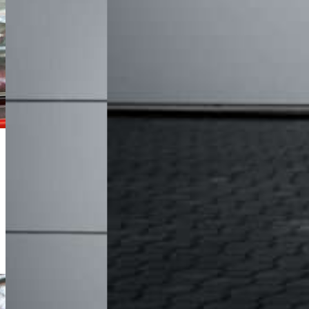
Michał Lis
Doradca Handlowy
+48 61 677 50 60
Zadzwoń
m.lis@karlik.poznan.pl