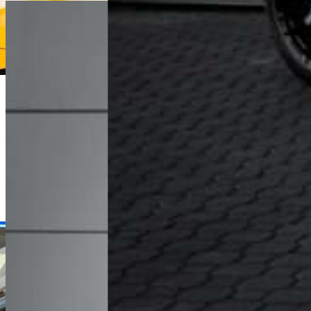
Dawid Jakubowski
Dyrektor Handlowy
+48 61 677 50 60
Zadzwoń
d.jakubowski@karlik.poznan.pl