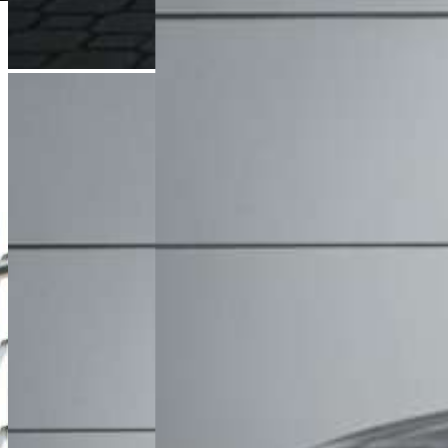
Dominik Łochyński
Asystent Działu Handlowego
+48 61 677 50 60
Zadzwoń
d.lochynski@karlik.poznan.pl