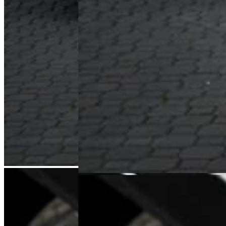
l.jozwiak@karlik.poznan.pl