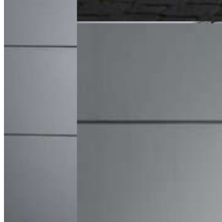
Mercedes-Benz GLE 63 S 4-Matic
Model:
63 S 4-Matic
Rok produkcji:
2021
Przebieg:
41 180 km
Pochodzenie:
Polska
Ilość właścicieli:
Forma zakupu:
FV 23%
Silnik:
3982
Paliwo:
benzyna
Skrzynia biegów:
automatyczna
449 000 zł
brutto
Zapytaj
Zadzwoń