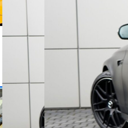
Dawid Jakubowski
Dyrektor Handlowy
+48 61 677 50 60
Zadzwoń
d.jakubowski@karlik.poznan.pl