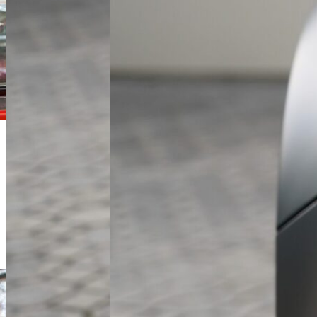
Michał Lis
Doradca Handlowy
+48 61 677 50 60
Zadzwoń
m.lis@karlik.poznan.pl