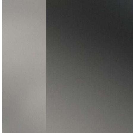
ul. Poznańska 22, 62-081 Baranowo
Tel.
+48 61 677 50 60
Polityka prywatności