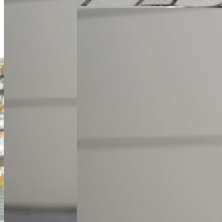
+48 61 677 50 60
Zadzwoń
m.malinski@karlik.poznan.pl