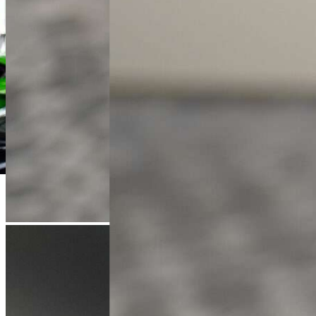
Łukasz Jóźwiak
Doradca Handlowy
+48 61 677 50 60
Zadzwoń