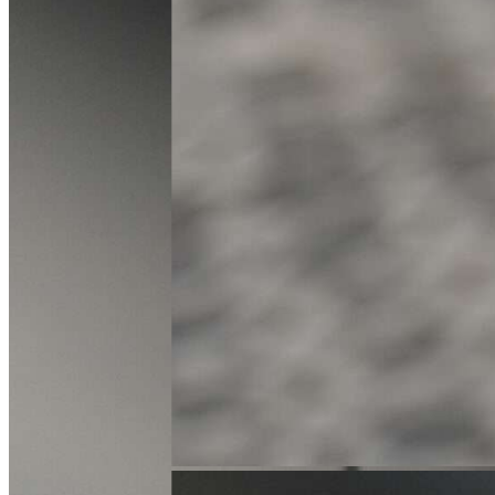
l.jozwiak@karlik.poznan.pl