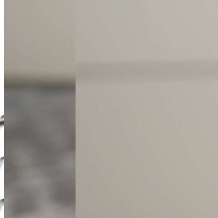
Dominik Łochyński
Asystent Działu Handlowego
+48 61 677 50 60
Zadzwoń
d.lochynski@karlik.poznan.pl