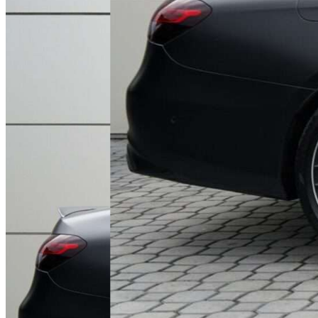
Mercedes-Benz Klasa E AMG 63 S 4-Matic+
Model:
E AMG 63 S 4-Matic+
Rok produkcji:
2021
Przebieg:
75 451 km
Pochodzenie:
Polska
Ilość właścicieli:
1
Forma zakupu:
FV 23%
Silnik:
3 982 cm3
Paliwo:
benzyna
Skrzynia biegów:
automatyczna
Sprzedany
Zapytaj
Zadzwoń
Zapraszamy do kontaktu