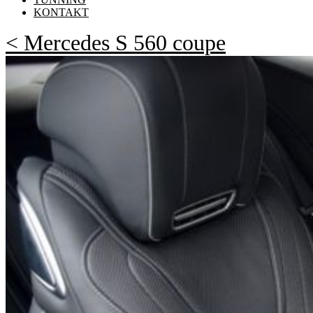
KONTAKT
< Mercedes S 560 coupe