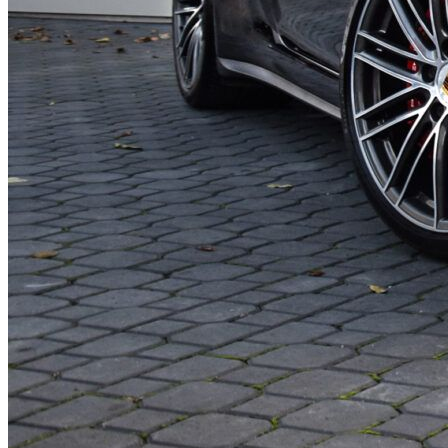
Porsche 911 4S
Model:
4S
Rok produkcji:
2017
Przebieg:
81 397 km
Pochodzenie:
Polska
Ilość właścicieli:
1
Forma zakupu:
FV 23%
Silnik:
3.0 420KM
Paliwo:
benzyna
Skrzynia biegów:
automatyczna