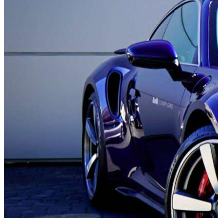
Porsche 911 Turbo
Model:
911 Turbo
Rok produkcji:
2022
Przebieg:
13 199 km
Pochodzenie:
Polska
Ilość właścicieli:
Forma zakupu:
FV 23%
Silnik:
3745
Paliwo:
benzyna
Skrzynia biegów:
automatyczna
899 000 zł
Zapytaj
Zadzwoń