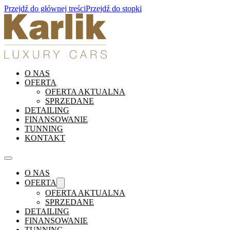
Przejdź do głównej treści
Przejdź do stopki
O NAS
OFERTA
OFERTA AKTUALNA
SPRZEDANE
DETAILING
FINANSOWANIE
TUNNING
KONTAKT
O NAS
OFERTA
OFERTA AKTUALNA
SPRZEDANE
DETAILING
FINANSOWANIE
TUNNING