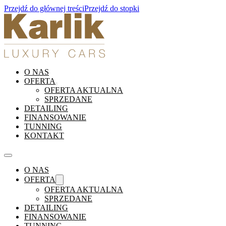
Przejdź do głównej treści
Przejdź do stopki
O NAS
OFERTA
OFERTA AKTUALNA
SPRZEDANE
DETAILING
FINANSOWANIE
TUNNING
KONTAKT
O NAS
OFERTA
OFERTA AKTUALNA
SPRZEDANE
DETAILING
FINANSOWANIE
TUNNING