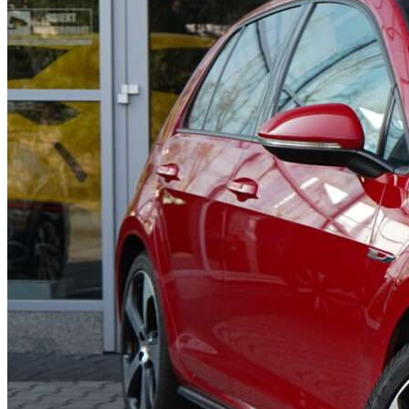
Volkswagen Golf VII
Model:
Golf VII 2.0 TSI BMT GTI Performance DSG
Rok produkcji:
2015
Przebieg:
89 488 km
Pochodzenie:
Polska
Ilość właścicieli:
1
Forma zakupu:
VAT Marża
Silnik:
1 984
Paliwo:
benzyna
Skrzynia biegów:
automatyczna
Zapytaj
Zadzwoń